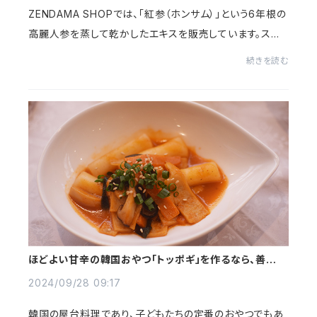
ZENDAMA SHOPでは、「紅参（ホンサム）」という6年根の
高麗人参を蒸して乾かしたエキスを販売しています。ステ
ィックタイプになっていて、毎日の生活に気軽に取り入れら
続きを読む
れるような、栄養ドリンクのようなものであ...
ほどよい甘辛の韓国おやつ「トッポギ」を作るなら、善玉オ
リジナルの「万能トッポギソース」で！
2024/09/28 09:17
韓国の屋台料理であり、子どもたちの定番のおやつでもあ