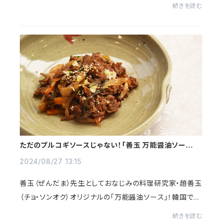
けのキムチを添えたり塩漬けした白菜に包んで食べる料
続きを読む
理です。柔らかなお肉を、みずみずしい...
ただのプルコギソースじゃない！「善玉 万能醤油ソース」
はあらゆる料理に使える！
2024/08/27 13:15
善玉（ぜんだま）先生としておなじみの料理研究家・趙善玉
（チョ・ソンオク）オリジナルの「万能醤油ソース」！韓国でも
日本でも調味料として使われる「醤油」。その「醤油」をベ
続きを読む