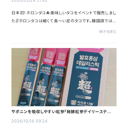
2025/05/24 21:42
日本初！ホロンタコ🐙美味しいタコをイベントで販売しまし
た✌️ホロンタコは細くて長〜い足のタコです。韓国語では
호롱낙지・ホロンナクチ。ナクチ（낙지）は「手長ダコ」のこ
続きを読む
とです☝️ホロンタコに善玉万能醤油ソ...
サポニンを吸収しやすい紅参「発酵紅参デイリースティッ
ク」を使った料理の数々
2024/10/14 09:24